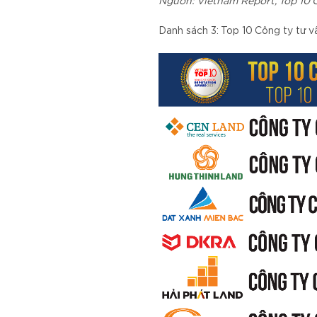
Nguồn: Vietnam Report, Top 10 
Danh sách 3: Top 10 Công ty tư v