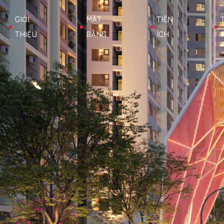
GIỚI
MẶT
TIỆN
THIỆU
BẰNG
ÍCH