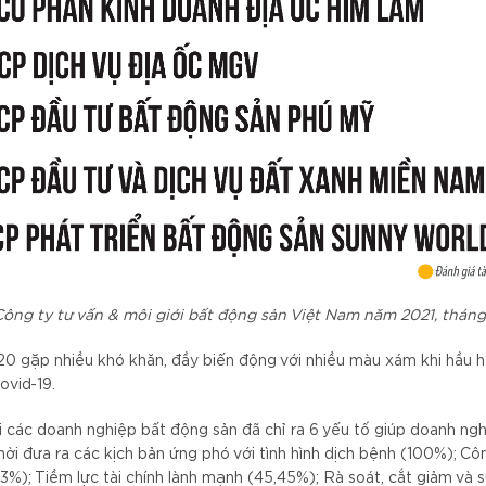
Công ty tư vấn & môi giới bất động sản Việt Nam năm 2021, thán
0 gặp nhiều khó khăn, đầy biến động với nhiều màu xám khi hầu hế
ovid-19.
 các doanh nghiệp bất động sản đã chỉ ra 6 yếu tố giúp doanh ng
hời đưa ra các kịch bản ứng phó với tình hình dịch bệnh (100%); Cô
3%); Tiềm lực tài chính lành mạnh (45,45%); Rà soát, cắt giảm và s