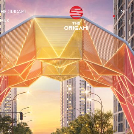
THE ORIGAMI
TIN
PARK
TỨC