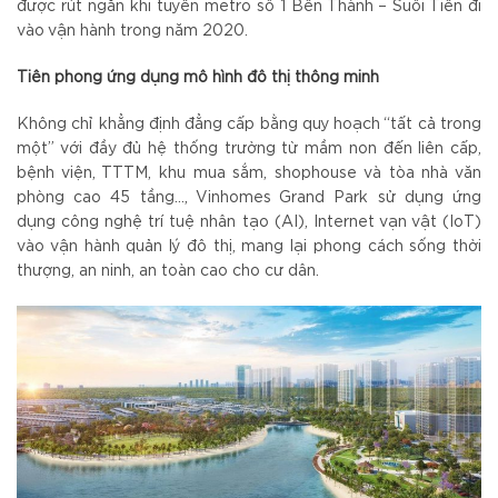
được rút ngắn khi tuyến metro số 1 Bến Thành – Suối Tiên đi
vào vận hành trong năm 2020.
Tiên phong ứng dụng mô hình đô thị thông minh
Không chỉ khẳng định đẳng cấp bằng quy hoạch “tất cả trong
một” với đầy đủ hệ thống trường từ mầm non đến liên cấp,
bệnh viện, TTTM, khu mua sắm, shophouse và tòa nhà văn
phòng cao 45 tầng…, Vinhomes Grand Park sử dụng ứng
dụng công nghệ trí tuệ nhân tạo (AI), Internet vạn vật (IoT)
vào vận hành quản lý đô thị, mang lại phong cách sống thời
thượng, an ninh, an toàn cao cho cư dân.