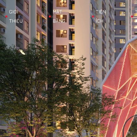
GIỚI
MẶT
TIỆN
THIỆU
BẰNG
ÍCH