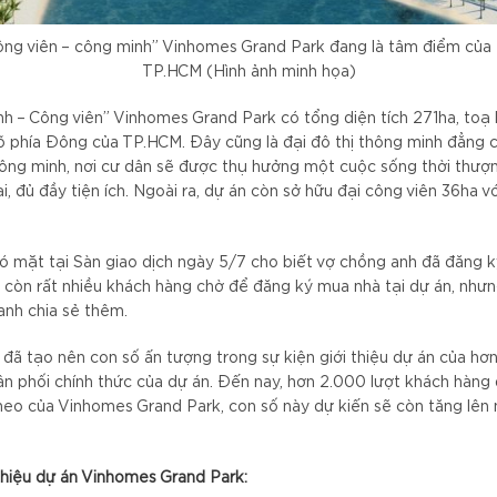
ng viên – công minh” Vinhomes Grand Park đang là tâm điểm của
TP.HCM (Hình ảnh minh họa)
h – Công viên” Vinhomes Grand Park có tổng diện tích 271ha, toạ 
 phía Đông của TP.HCM. Đây cũng là đại đô thị thông minh đẳng 
ông minh, nơi cư dân sẽ được thụ hưởng một cuộc sống thời thượn
ại, đủ đầy tiện ích. Ngoài ra, dự án còn sở hữu đại công viên 36ha v
ó mặt tại Sàn giao dịch ngày 5/7 cho biết vợ chồng anh đã đăng k
g còn rất nhiều khách hàng chờ để đăng ký mua nhà tại dự án, nhưn
anh chia sẻ thêm.
 đã tạo nên con số ấn tượng trong sự kiện giới thiệu dự án của hơ
n phối chính thức của dự án. Đến nay, hơn 2.000 lượt khách hàng 
 theo của Vinhomes Grand Park, con số này dự kiến sẽ còn tăng lê
 thiệu dự án Vinhomes Grand Park: