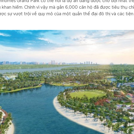
inhomes Grand Park có thể nói là dự án đang được chờ đợi nhất trên
khan hiếm. Chính vì vậy mà gần 6,000 căn hộ đã được tiêu thụ chỉ
c sự vượt trội về quy mô của một quần thể đại đô thị và các tiện