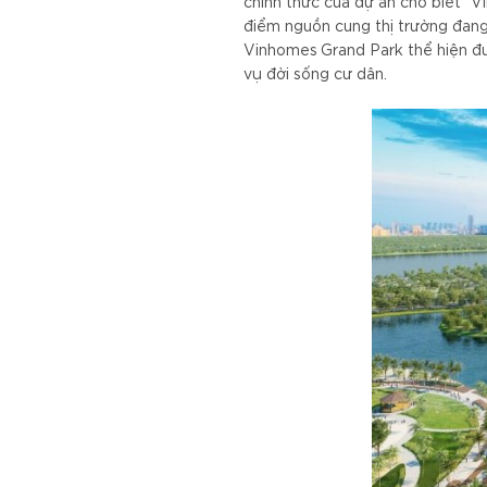
chính thức của dự án cho biết “V
điểm nguồn cung thị trường đang 
Vinhomes Grand Park thể hiện đượ
vụ đời sống cư dân.