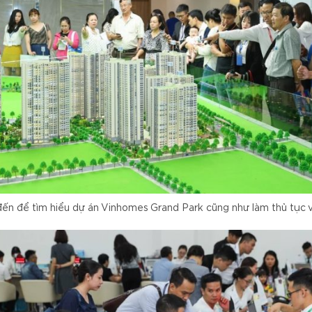
ến để tìm hiểu dự án Vinhomes Grand Park cũng như làm thủ tục v