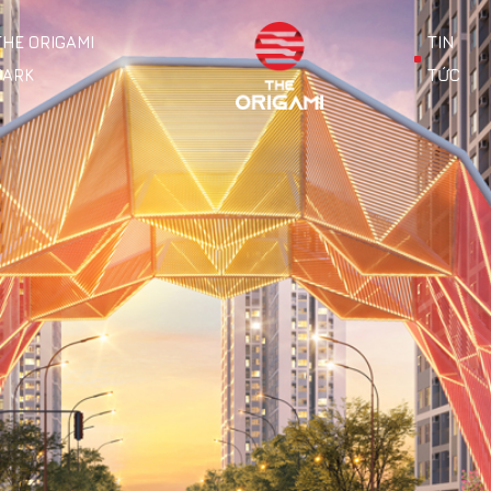
THE ORIGAMI
TIN
PARK
TỨC