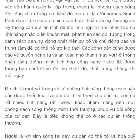
nhân tạo (AI), Internet vạn vật (IoT), Dữ liệu lớn (Big Data)
vào vận hành quản lý tập trung, mang lại phong cách sống
độc đáo chưa từng có. Nhờ đó mà cư dân Vinhomes Grand
Park được đảm bảo an ninh cao hơn chuẩn thông thường với
hệ thống camera an ninh đa lớp tích hợp trí tuệ nhân tạo có
khả năng nhận diện khuôn mặt, phát hiện các đối tượng trong
danh sách đen, tự động phát hiện sự cố và chủ động báo về
trung tâm để có thể hỗ trợ kịp thời. Các công dân cũng được
bảo vệ quyền riêng tư và an toàn nhờ thang máy với hệ thống
phân tầng thông minh tích hợp công nghệ Face ID; được
thông báo chi tiết về độ ẩm nhiệt độ, chất lượng không khí
mỗi ngày …
Đó chỉ là một số trong vô số những tính năng thông minh hấp
dẫn được triển khai tại đại đô thị vì theo chủ đầu tư, còn có
rất nhiều tính năng rất “wow” khác nhằm mang đến một
phong cách sống thông minh thời thượng, phục vụ đời sống
của cư dân. Đây là điều không thể có ở các dự án thông
thường.
Ngoài ra, khi sinh sống tại đây, cư dân có thể tối ưu hoá quỹ