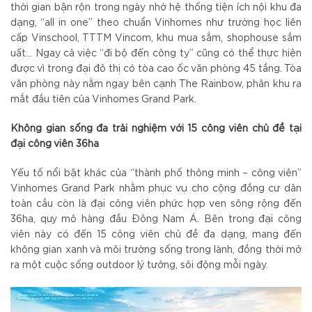
thời gian bận rộn trong ngày nhờ hệ thống tiện ích nội khu đa
dạng, “all in one” theo chuẩn Vinhomes như trường học liên
cấp Vinschool, TTTM Vincom, khu mua sắm, shophouse sầm
uất… Ngay cả việc “đi bộ đến công ty” cũng có thể thực hiện
được vì trong đại đô thị có tòa cao ốc văn phòng 45 tầng. Tòa
văn phòng này nằm ngay bên cạnh The Rainbow, phân khu ra
mắt đầu tiên của Vinhomes Grand Park.
Không gian sống đa trải nghiệm với 15 công viên chủ đề tại
đại công viên 36ha
Yếu tố nổi bật khác của “thành phố thông minh – công viên”
Vinhomes Grand Park nhằm phục vụ cho cộng đồng cư dân
toàn cầu còn là đại công viên phức hợp ven sông rộng đến
36ha, quy mô hàng đầu Đông Nam Á. Bên trong đại công
viên này có đến 15 công viên chủ đề đa dạng, mang đến
không gian xanh và môi trường sống trong lành, đồng thời mở
ra một cuộc sống outdoor lý tưởng, sôi động mỗi ngày.