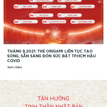
THÁNG 9.2021: THE ORIGAMI LIÊN TỤC TẠO
SÓNG, SẴN SÀNG ĐÓN SỨC BẬT TP.HCM HẬU
COVID
Xem thêm
TẬN HƯỞNG
TINH THẦN NHẬT BẢN