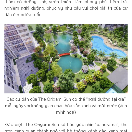
thảm cỏ dưỡng sinh, vườn thiền… làm phong phú thêm trải
nghiệm nghỉ dưỡng, phục vụ nhu cầu vui chơi giải trí của cư
dân ở mọi lứa tuổi.
Các cư dân của The Origami Sun có thể “nghỉ dưỡng tại gia”
mỗi ngày với không gian chan hòa sắc xanh và mặt nước (ảnh
minh hoạ)
Đặc biệt, The Origami Sun sở hữu góc nhìn “panorama”, thu
trọn cảnh quan thành phố với hệ thống kênh đào xanh mát