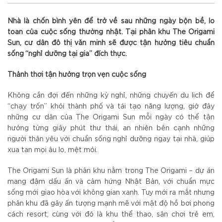
Nhà là chốn bình yên để trở về sau những ngày bộn bề, lo
toan của cuộc sống thường nhật. Tại phân khu The Origami
Sun, cư dân đô thị văn minh sẽ được tận hưởng tiêu chuẩn
sống “nghỉ dưỡng tại gia” đích thực.
Thảnh thơi tận hưởng trọn vẹn cuộc sống
Không cần đợi đến những kỳ nghỉ, những chuyến du lịch để
“chạy trốn” khỏi thành phố và tái tạo năng lượng, giờ đây
những cư dân của The Origami Sun mỗi ngày có thể tận
hưởng từng giây phút thư thái, an nhiên bên cạnh những
người thân yêu với chuẩn sống nghỉ dưỡng ngay tại nhà, giúp
xua tan mọi âu lo, mệt mỏi.
The Origami Sun là phân khu nằm trong The Origami – dự án
mang đậm dấu ấn và cảm hứng Nhật Bản, với chuẩn mực
sống mới giao hòa với không gian xanh. Tuy mới ra mắt nhưng
phân khu đã gây ấn tượng mạnh mẽ với mật độ hồ bơi phong
cách resort; cùng với đó là khu thể thao, sân chơi trẻ em,