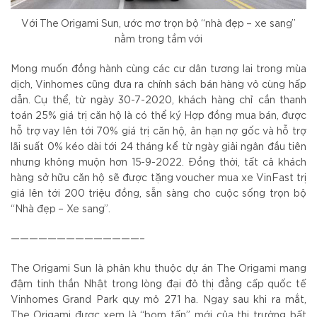
Với The Origami Sun, ước mơ trọn bộ “nhà đẹp – xe sang”
nằm trong tầm với
Mong muốn đồng hành cùng các cư dân tương lai trong mùa
dịch, Vinhomes cũng đưa ra chính sách bán hàng vô cùng hấp
dẫn. Cụ thể, từ ngày 30-7-2020, khách hàng chỉ cần thanh
toán 25% giá trị căn hộ là có thể ký Hợp đồng mua bán, được
hỗ trợ vay lên tới 70% giá trị căn hộ, ân hạn nợ gốc và hỗ trợ
lãi suất 0% kéo dài tới 24 tháng kể từ ngày giải ngân đầu tiên
nhưng không muộn hơn 15-9-2022. Đồng thời, tất cả khách
hàng sở hữu căn hộ sẽ được tặng voucher mua xe VinFast trị
giá lên tới 200 triệu đồng, sẵn sàng cho cuộc sống trọn bộ
“Nhà đẹp – Xe sang”.
——————————————–
The Origami Sun là phân khu thuộc dự án The Origami mang
đậm tinh thần Nhật trong lòng đại đô thị đẳng cấp quốc tế
Vinhomes Grand Park quy mô 271 ha. Ngay sau khi ra mắt,
The Origami được xem là “bom tấn” mới của thị trường bất